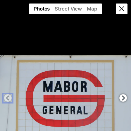
Photos
Street View
Map
AZULEJO
PUBLICITÁRIO
PORTUGUÊS