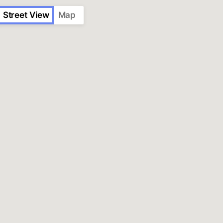
Street View
Map
y
About
Contribute
Collaborations
Contacts