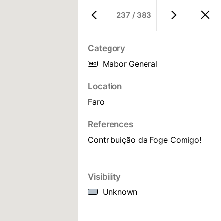
237
/
383
Store
PT
/
EN
Category
Mabor General
Location
Faro
References
Contribuição da Foge Comigo!
Visibility
Unknown