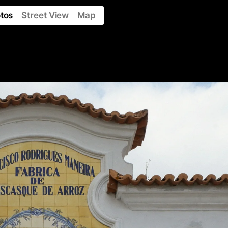
tos
Street View
Map
y
About
Contribute
Collaborations
Contacts