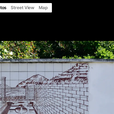
tos
Street View
Map
y
About
Contribute
Collaborations
Contacts