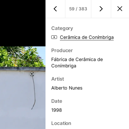
59
/
383
Store
PT
/
EN
Category
Cerâmica de Conímbriga
Producer
Fábrica de Cerâmica de
Conímbriga
Artist
Alberto Nunes
Date
1998
Location