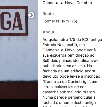
Condeixa-a-Nova, Coimbra
Route
Former
N1
(km 175)
About
Ao quilómetro 175 da IC2 (antiga
Estrada Nacional 1), em
Condeixa-a-Nova, pode ver à
sua esquerda (em direção ao
Sul) dois painéis identificativo-
publicitários em azulejo. Na
fachada de um edifício agora
devoluto pode ler-se a inscrição
"Cerâmica de Coním­briga", em
letras maiúsculas de cor
castanha sobre fundo branco.
Numa parede perpendicular à
fachada, o nome desta antiga